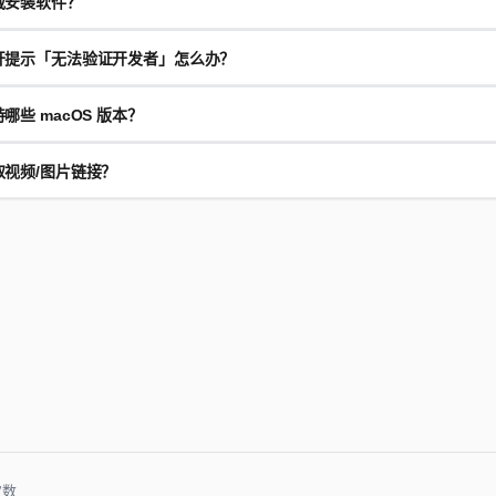
载安装软件？
开提示「无法验证开发者」怎么办？
访问官方网站下载 DMG 安装包
双击打开 DMG 文件
哪些 macOS 版本？
cOS 的安全机制，可按以下步骤放行：
将「全网视频去水印」拖入 Applications 文件夹
系统偏好设置 → 安全性与隐私 → 通用
在启动台或应用程序中找到并打开
取视频/图片链接？
最低要求
：macOS 11.0 (Big Sur) 及以上
在底部找到被阻止的应用，点击「仍要打开」
下载最新版本
推荐版本
：macOS 13.0 (Ventura) 及以上
在弹窗中点击「打开」
芯片支持
：Intel 芯片 & Apple Silicon (M1/M2/M3) 原生支持
右键应用图标 → 选择「打开」→ 点击「打开」。
打开抖音 App，找到目标视频
点击右下角「分享」
点击「复制链接」
打开小红书 App，找到目标笔记
点击右上角「...」
点击「复制链接」
次数