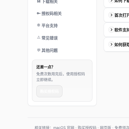
如何下
💾
下载相关
🔑
授权码相关
首次打
🌐
平台支持
软件支持
这是 ma
⚠️
常见错误
如何获
💬
其他问题
相关链接：
抖音：
快捷方式：
还差一点？
免费次数用完后，使用授权码
立即继续。
购买授权码
小红书：
相关链接：
macOS 官网
·
购买授权码
·
网页版
·
免费领